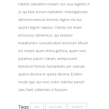
habent claritatem insitam; est usus legentis in
iis qui facit eorum claritatem. Investigationes
demonstraverunt lectores legere me lius
quod ii legunt saepius. Claritas est etiam
processus dynamicus, qui sequitur
mutationem consuetudium lectorum. Mirum
est notare quam littera gothica, quam nunc
putamus parum claram, anteposuerit
litterarum formas humanitatis per seacula
quarta decima et quinta decima. Eodem
modo typi, qui nunc nobis videntur parum
clari, fiant sollemnes in futurum.
Tags:
ART
CULTURE
EVENTS